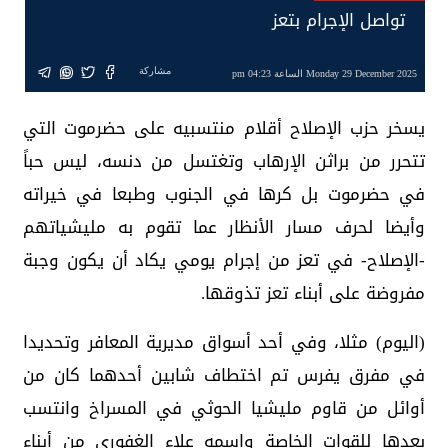
تواصل الإجرام بتعز
مشاركة
Monday 29 December 2025 الساعة 04:23 pm
يسخر حزب الإصلاح أقلام منتسبيه على حضرموت التي
تتحرر من براثن الإرهاب وتغتسل من دنسه، ليس حباً
في حضرموت بل كرها في الجنوب وطبعا في خيراته
وأيضا لحرف مسار الأنظار عما تقوم به مليشياتهم
-الإصلاح- في تعز من إجرام يومي يكاد أن يكون وجبة
مفروضة على أبناء تعز تذوقها.
(اليوم) مثلا، وفي أحد أسواق مديرية المعافر وتحديدا
في مفرق يفرس تم اختطاف شابين أحدهما كان من
أوائل من قاوم مليشيا الحوثي في المسراخ وانتسب
بعدها للقوات الخاصة واسمه علاء الغفوري من أبناء