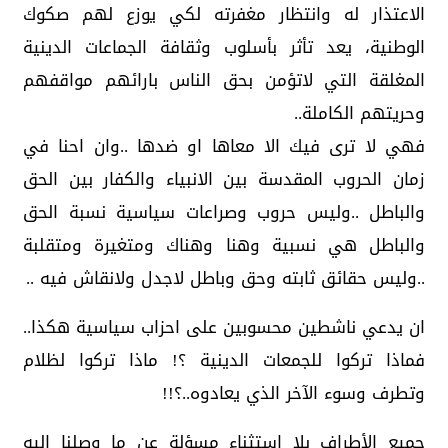
الاعتذار له وانتظار مغفرته لكي يوزع لهم صكوك
الوطنية، يعد تأثر بأسلوب وثقافة الجماعات الدينية
المغلقة التي لاتؤمن بحق الناس بارائهم مواقفهم
وحريتهم الكاملة..
فهي لا ترى فيك الا معاها او ضدها ..وان احنا في
زمان الحروب المقدسة بين الانبياء والكفار بين الحق
والباطل ..وليس حروب وصراعات سياسية نسبة الحق
والباطل هي نسبية وهنا وهناك ومتغيرة ومتقلبة
..وليس حقائق ثابته وحق وباطل لاجدل ولانقاش فيه ..
ان يدعي ناشطين محسوبين على احزاب سياسية هكذا..
فماذا تركوا للجمعات الدينية ؟! ماذا تركوا لظلام
وتطرف وسوء الآخر الذي يعادوه..؟!!
جميع الأطراف بلا استثناء مسؤلة عن ما وصلنا اليه