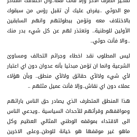
تفكير الطرف الاخر وإلا فأنت معه..وان اختلافك المتأخر
مع الحوثي ..يفرض عليك أن تقبل رؤس من سبقوك
بالاختلاف معه وتؤمن ببطولتهم وانهم السابقين
الأولين للوطنية.. وتعتذر لهم عن كل شيء بدر منك
..والا فأنت حوثي..
ليس المطلوب نقد اخطاء وجرائم التحالف ومساوئ
الشرعية وانما ان تؤمن مبدئيا بأنه عدوان دون اي اعتبار
لأي شيء ولالأي حقائق ولالأي منطق.. وبأن هؤلاء
عملاء دون اي نقاش..وإلا فأنت عميل مثلهم ..
هذا المنطق المتطرف الذي يصادر حق الناس بارائهم
ومواقفهم وقرأتهم للأحداث السياسية ..ويدعي الناس
الى الاقتداء بموقفه الوطني المثالي العظيم وكل
ماهو غير موقفها هو خيانة للوطن..وعلى الاخرين