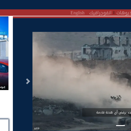
يوهات
انفوجرافيك
English
التالى
عودة
د برفض أي هدنة قادمة