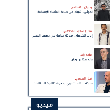
رضوان الهمداني
الحوثي.. شريك في صناعة المأساة الإنسانية
مطيع سعيد المخلافي
إرباك الشرعية... معركة موازية في توقيت الحسم
ماجد زايد
مات بحثًا عن وطن
نبيل الصوفي
معركة البقاء التنموي وخديعة "القوة المطلقة"!
فيديو