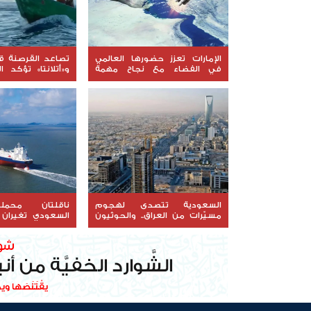
الإمارات تعزز حضورها العالمي
تصاعد القرصنة قب
في الفضاء مع نجاح مهمة
و«أتلانتا» تؤكد ال
"ليوناف-1"
السفن المحتجزة
السعودية تتصدى لهجوم
ناقلتان محملت
مسيّرات من العراق.. والحوثيون
السعودي تغيران
يسارعون لتبني العملية
البحر الأحمر