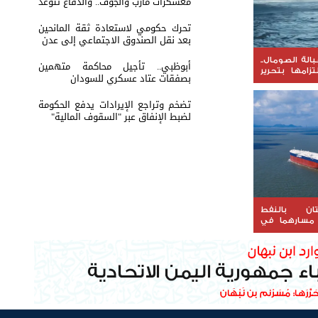
معسكرات مأرب والجوف.. والدفاع تتوعد
بالرد
تحرك حكومي لاستعادة ثقة المانحين
بعد نقل الصندوق الاجتماعي إلى عدن
الة الصومال..
أبوظبي.. تأجيل محاكمة متهمين
تزامها بتحرير
بصفقات عتاد عسكري للسودان
تضخم وتراجع الإيرادات يدفع الحكومة
لضبط الإنفاق عبر "السقوف المالية"
ان بالنفط
 مسارهما في