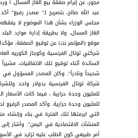
مجور، عن إبرام صفقة بيع الغاز المسال. آ و
عبد الله صالح، بتصريح لـ" مصدر رفيع" أك
مجلس الوزراء بشأن هذا الموضوع لا يفقهه
الغاز المسال، ولا بطريقة إدارة موارد البل
موقع (المؤتمر نت) عن توقيع الصفقة، مؤكدا أ
السائدة أثناء توقيع تلك الاتفاقيات، مشيرا
شحيحاً ونادراً". وكان المصدر المسؤول في 
شركة توتال الفرنسية بدولار واحد وللشرك
للمليون وحدة حرارية ، فيما كانت الأسعار ا
للمليون وحدة حرارية. وأكد المصدر الرفيع لد
التي ابرمتها تلك الفترة في بناء وإنشاء م
المنشآت الاقتصادية في اليمن". وأشار إلى أ
أمر طبيعي كون الطلب عليه تزايد في الأسوا