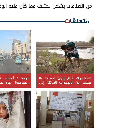
من الصناعات بشكل يختلف عما كان عليه الوضع 
متعلقات
الحكومة: ذراع إيران أدخلت 90
لمدة 5 أعوام
صنفاً من المبيدات القاتلة إلى
مساعدة بين حك
اليمن
والولايات المتحدة