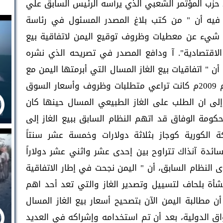
رد حزب المؤتمر الشعبي الذي يرأسه الرئيس السابق علي
د فيه أن " من كتب بلاغ المصدر المسئول في رئاسة
 شيء عن معطيات وظروف توقيع اليمن لاتفاقية بيع
د الاقتصادية". آ ودافع المصدر في تصريحه الذي نشره
ن " اتفاقيات بيع الغاز المسال التي أبرمتها اليمن مع
شركتي توتال الفرنسية وكوجاز الكوريه العام 2009م كانت تراعي متطلبات وظروف وأسعار السوق
ً إلى ان الطلب على الغاز الطبيعي المسال حينها كان
حكومة الوفاق قد اتهم النظام السابق ببيع الغاز إلى
ة الكورية كوجاز بثلاثة دولارات وخمسة عشر سنتاً
لسائدة آنذاك تتراوح بين إحدى عشر واثني عشر دولاراً
ى النظام السابق، أن " اليمن نجحت في إطار الاتفاقية
نشأة بلحاف لتسييل وتصدير الغاز والتي تعد أحد اهم
ن مطالبة اليمن الآن بتصحيح أسعار بيع الغاز المسال
ق الدولية، بعد أن تم استخدامه وإشراكه في العديد