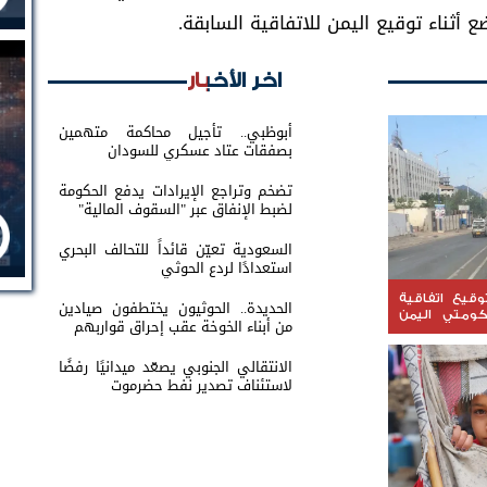
أثناء توقيع اليمن للاتفاقية السابقة.
اخر الأخبار
أبوظبي.. تأجيل محاكمة متهمين
بصفقات عتاد عسكري للسودان
تضخم وتراجع الإيرادات يدفع الحكومة
لضبط الإنفاق عبر "السقوف المالية"
السعودية تعيّن قائداً للتحالف البحري
استعدادًا لردع الحوثي
.. توقيع اتفاقية
الحديدة.. الحوثيون يختطفون صيادين
ومتي اليمن
من أبناء الخوخة عقب إحراق قواربهم
الانتقالي الجنوبي يصعّد ميدانيًا رفضًا
لاستئناف تصدير نفط حضرموت