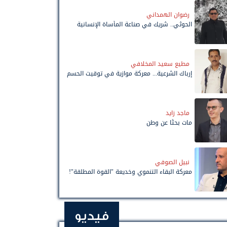
رضوان الهمداني
الحوثي.. شريك في صناعة المأساة الإنسانية
مطيع سعيد المخلافي
إرباك الشرعية... معركة موازية في توقيت الحسم
ماجد زايد
مات بحثًا عن وطن
نبيل الصوفي
معركة البقاء التنموي وخديعة "القوة المطلقة"!
فيديو