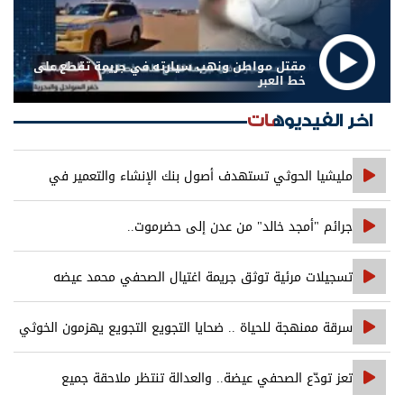
مقتل مواطن ونهب سيارته في جريمة تقطع على
خط العبر
اخر الفيديوهات
مليشيا الحوثي تستهدف أصول بنك الإنشاء والتعمير في
صنعاء
جرائم "أمجد خالد" من عدن إلى حضرموت..
تسجيلات مرئية توثق جريمة اغتيال الصحفي محمد عيضه
سرقة ممنهجة للحياة .. ضحايا التجويع التجويع يهزمون الخوثي
تعز تودّع الصحفي عيضة.. والعدالة تنتظر ملاحقة جميع