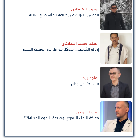
رضوان الهمداني
الحوثي.. شريك في صناعة المأساة الإنسانية
مطيع سعيد المخلافي
إرباك الشرعية... معركة موازية في توقيت الحسم
ماجد زايد
مات بحثًا عن وطن
نبيل الصوفي
معركة البقاء التنموي وخديعة "القوة المطلقة"!