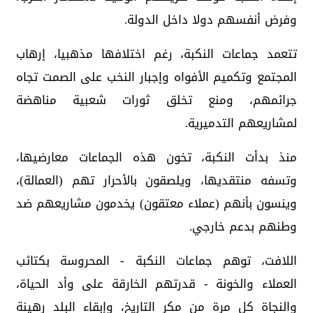
وفرض أنفسهم دولا داخل الدولة.
تتعمد جماعات النكبة، رغم اختلافها مذهبيا، إرهاب
المجتمع وتكميم الأفواه وإجبار النخب على الصمت تجاه
جرائمهم، ومنع تخلق ثورات شعبية مناهضة
لمشاريعهم التدميرية.
منذ بدأت النكبة، تخون هذه الجماعات معارضيها،
وتسفه منتقديها، ويلصقون بالأحرار تهم (العمالة)،
وينسون بأنهم (عملاء معتقون) يخدمون مشاريعهم ضد
وطنهم بدعم خارجي.
اللافت، توهم جماعات النكبة - المحروسة بكتائب
العملاء والخونة - قدرتهم الخارقة على وأد الحياة،
والنجاة كل مرة من مكر التاريخ، وإبقاء البلد رهينة