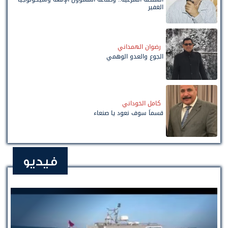
الغفير
رضوان الهمداني
الجوع والعدو الوهمي
كامل الخوداني
قسماً سوف نعود يا صنعاء
فيديو