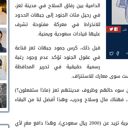
الدامية بين رفاق السلاح في مدينة تعز،
في رحيل مئات الجنود إلى جبهات الحدود
للانخراط في معركة مفتوحة تشرف
 على
عليها قيادات سعودية ويمنية.
قبل ذلك، كرس جمود جبهات تعز قناعة
ة
في عقول الجنود تؤكد عدم وجود رغبة
رسمية حقيقية في تحرير المحافظة
يست سوى معارك للاستنزاف.
 من سوء حالهم وظروف مدينتهم تعز (ماذا ستفعلون؟)
د، فهناك مال وسلاح وحرب، وهذا أفضل لنا من البقاء
يستلم الجنود في جبهات الحدود رواتب شهرية تزيد عن (2000 ريال سعودي)، وهذا دافع مغرٍ لأي