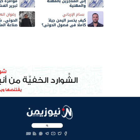
إلى المتاجرين بالمهنة
مؤامرة كون
والمهنية
تبرير الف
مكسيكية
بسام الإرياني
رضوان اله
كيف يخسر اليمن جيلاً
الحوثي.. 
كاملًا في فصول الحوثي؟
صناعة المأ
EN