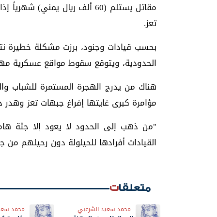
مقاتل يستلم (60 ألف ريال يمني)
تعز.
بحسب قيادات وجنود، برزت مشكلة خطيرة نتيج
الحدودية، ويتوقع سقوط مواقع عسكرية مهمة
هناك من يدرج الهجرة المستمرة للشباب والج
مؤامرة كبرى غايتها إفراغ جبهات تعز وهدر
"من ذهب إلى الحدود لا يعود إلا جثة ها
القيادات أفرادها للحيلولة دون رحيلهم من جب
متعلقات
محمد سعيد الشرعبي
محمد سعي