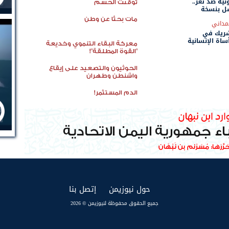
ية ضد تعز..
توقيت الحسم
شل بنسخة
مات بحثًا عن وطن
مداني
شريك في
ساة الإنسانية
معركة البقاء التنموي وخديعة
"القوة المطلقة"!
الحوثيون والتصعيد على إيقاع
واشنطن وطهران
الدم المستثمر!
(current)
(current)
حول نيوزيمن
إتصل بنا
جميع الحقوق محفوظة لنيوزيمن © 2026